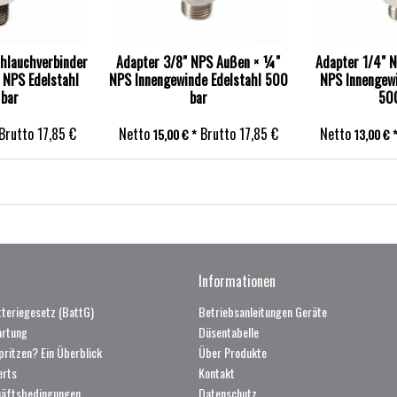
hlauchverbinder
Adapter 3/8" NPS Außen × ¼"
Adapter 1/4" 
 NPS Edelstahl
NPS Innengewinde Edelstahl 500
NPS Innengewi
bar
bar
50
Brutto
17,85 €
Netto
Brutto
17,85 €
Netto
15,00 € *
13,00 € 
Informationen
teriegesetz (BattG)
Betriebsanleitungen Geräte
artung
Düsentabelle
pritzen? Ein Überblick
Über Produkte
erts
Kontakt
häftsbedingungen
Datenschutz