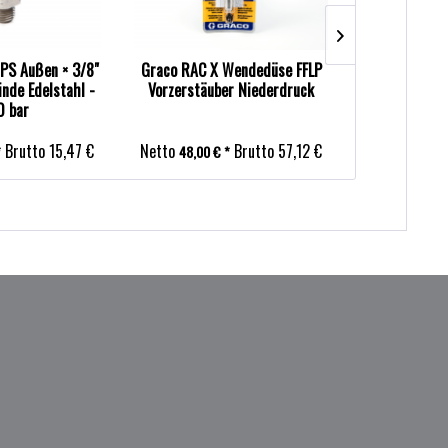
NPS Außen × 3/8"
Graco RAC X Wendedüse FFLP
Airless Dü
nde Edelstahl -
Vorzerstäuber Niederdruck
passend für 
0 bar
Pistolen (G)
Brutto
15,47 €
Netto
Brutto
57,12 €
Netto
*
48,00 € *
ab 20,00 