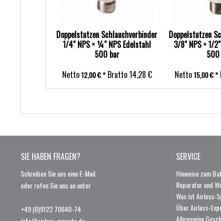
Doppelstutzen Schlauchverbinder
Doppelstutzen Sc
1/4" NPS × ¼" NPS Edelstahl
3/8" NPS × 1/2"
500 bar
500 
Netto
Brutto
14,28 €
Netto
12,00 € *
15,00 € *
SIE HABEN FRAGEN?
SERVICE
Schreiben Sie uns eine E-Mail
Hinweise zum Bat
Reparatur und W
oder rufen Sie uns an unter
Was ist Airless-S
Über Airless-Exp
+49 (0)9122 70640-74
Allgemeine Gesc
info@airless-experts.de