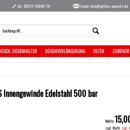
Tel.: 09122 70640-74
Email: info@airless-experts.de
DÜSEN, DÜSENHALTER
DÜSENVERLÄNGERUNG
FILTER
ZUBEHÖR
S Innengewinde Edelstahl 500 bar
15,0
Netto
zzgl. MwSt.
zzgl.