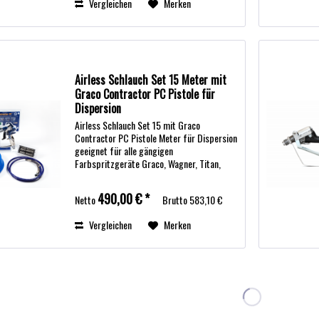
Vergleichen
Merken
Airless Schlauch Set 15 Meter mit
Graco Contractor PC Pistole für
Dispersion
Airless Schlauch Set 15 mit Graco
Contractor PC Pistole Meter für Dispersion
geeignet für alle gängigen
Farbspritzgeräte Graco, Wagner, Titan,
Storch Schlauch Set 250 bar für
Dispersion bestehend aus: Graco
490,00 € *
Netto
Brutto
583,10 €
Contractor-PC Airless Pistole...
Vergleichen
Merken