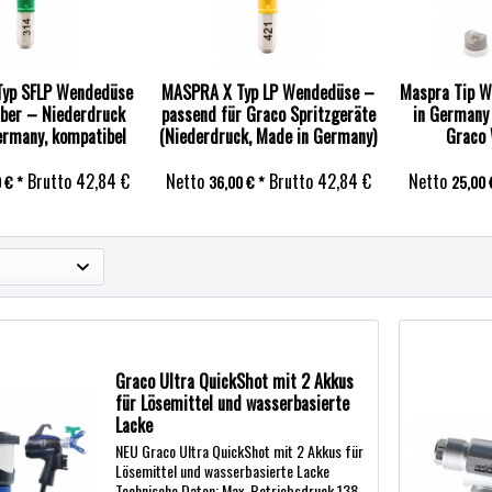
yp SFLP Wendedüse
MASPRA X Typ LP Wendedüse –
Maspra Tip 
uber – Niederdruck
passend für Graco Spritzgeräte
in Germany 
ermany, kompatibel
(Niederdruck, Made in Germany)
Graco
it Graco
Brutto
42,84 €
Netto
Brutto
42,84 €
Netto
 € *
36,00 € *
25,00 
Graco Ultra QuickShot mit 2 Akkus
für Lösemittel und wasserbasierte
Lacke
NEU Graco Ultra QuickShot mit 2 Akkus für
Lösemittel und wasserbasierte Lacke
Technische Daten: Max. Betriebsdruck 138