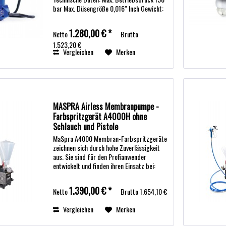
bar Max. Düsengröße 0,016" Inch Gewicht:
2,4kg Geeignet für wasserbasierte und
lösemittelhaltige Bautenlacke...
1.280,00 € *
Netto
Brutto
1.523,20 €
Vergleichen
Merken
MASPRA Airless Membranpumpe -
Farbspritzgerät A4000H ohne
Schlauch und Pistole
MaSpra A4000 Membran-Farbspritzgeräte
zeichnen sich durch hohe Zuverlässigkeit
aus. Sie sind für den Profianwender
entwickelt und finden ihren Einsatz bei:
Malerbetrieben Messebauern
Dachbeschichtern Bautenschützern
1.390,00 € *
Netto
Brutto
1.654,10 €
Holzverarbeitern...
Vergleichen
Merken