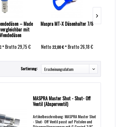
Wendedüsen – Made
Maspra MT-X Düsenhalter 7/8
MASPRA Tip 
vergleichbar mit
in Germany v
 Wendedüsen
Wagner Trad
Brutto
29,75 €
Netto
Brutto
26,18 €
Netto
€ *
22,00 € *
28,00 € 
Sortierung:
MASPRA Master Shot - Shut- Off
Ventil (Absperventil)
Artikelbeschreibung: MASPRA Master Shot
- Shut- Off Ventil passt auf Pistolen und
Düsenverlängerungen mit G Gewind 7/8"