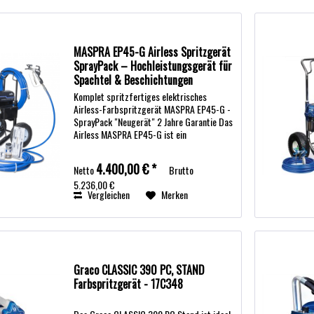
MASPRA EP45-G Airless Spritzgerät
SprayPack – Hochleistungsgerät für
Spachtel & Beschichtungen
Komplet spritzfertiges elektrisches
Airless-Farbspritzgerät MASPRA EP45-G -
SprayPack "Neugerät" 2 Jahre Garantie Das
Airless MASPRA EP45-G ist ein
leistungsstarkes elektrisches Airlessgerät,
und einigt sich besonders für...
4.400,00 € *
Netto
Brutto
5.236,00 €
Vergleichen
Merken
Graco CLASSIC 390 PC, STAND
Farbspritzgerät - 17C348