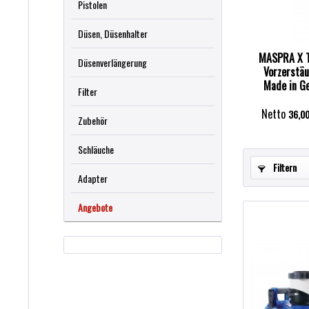
Pistolen
Düsen, Düsenhalter
MASPRA X T
Düsenverlängerung
Vorzerstä
Made in G
Filter
m
Netto
36,00
Zubehör
Schläuche
Filtern
Adapter
Angebote