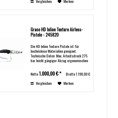
Vergleichen
Merken
Graco HD Inline Texture Airless-
Pistole - 245820
Die HD Inline Texture Pistole ist für
hochviskose Materialien geeignet.
Technische Daten: Max. Arbeitsdruck 275
bar leicht gängiger Abzug ergonomischen
Griff Anschluss 1/2" innen Gewinde Adapter
1/2" auf 3/8"
1.000,00 € *
Netto
Brutto
1.190,00 €
Vergleichen
Merken