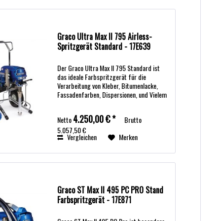
Graco Ultra Max II 795 Airless-
Spritzgerät Standard - 17E639
Der Graco Ultra Max II 795 Standard ist
das ideale Farbspritzgerät für die
Verarbeitung von Kleber, Bitumenlacke,
Fassadenfarben, Dispersionen, und Vielem
mehr. Technische Daten Ultra Max II 795
Standard Max. Düsengröße bei Farbe
4.250,00 € *
Netto
Brutto
0,033“...
5.057,50 €
Vergleichen
Merken
Graco ST Max II 495 PC PRO Stand
Farbspritzgerät - 17E871