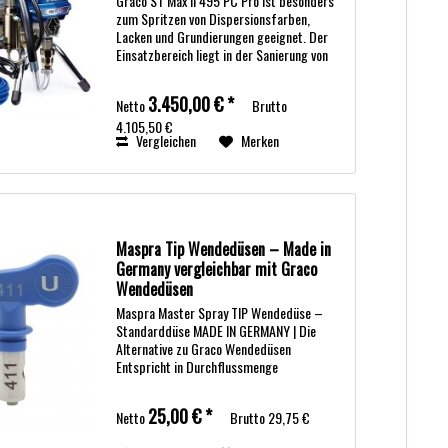
Graco ST Max II 495 PC Pro ist besonders
zum Spritzen von Dispersionsfarben,
Lacken und Grundierungen geeignet. Der
Einsatzbereich liegt in der Sanierung von
kleinen bis mittleren Projekten. Das Gerät
Graco ST Max II 495 PC Pro wird...
3.450,00 € *
Netto
Brutto
4.105,50 €
Vergleichen
Merken
Maspra Tip Wendedüsen – Made in
Germany vergleichbar mit Graco
Wendedüsen
Maspra Master Spray TIP Wendedüse –
Standarddüse MADE IN GERMANY | Die
Alternative zu Graco Wendedüsen
Entspricht in Durchflussmenge
und Spritzstrahlwinkel den Parametern der
Graco Wendedüsen. Die Maspra Master
25,00 € *
Netto
Brutto
29,75 €
Spray TIP Wendedüse ist...