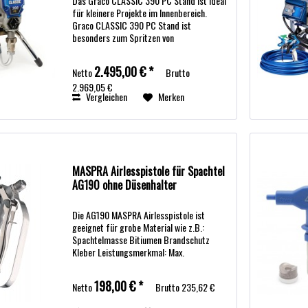
Das Graco CLASSIC 390 PC Stand ist ideal
für kleinere Projekte im Innenbereich.
Graco CLASSIC 390 PC Stand ist
besonders zum Spritzen von
Dispersionsfarben, Lacke, Lasuren, Beize,
Grundierung und Latexfarben geeignet. Für
2.495,00 € *
Netto
Brutto
die Bearbeitung...
2.969,05 €
Vergleichen
Merken
MASPRA Airlesspistole für Spachtel
AG190 ohne Düsenhalter
Die AG190 MASPRA Airlesspistole ist
geeignet für grobe Material wie z.B.:
Spachtelmasse Bitiumen Brandschutz
Kleber Leistungsmerkmal: Max.
Arbeitsdruck 250 bar Ventilkugel 5 mm
Schlauchanschluss 3/8"
198,00 € *
Netto
Brutto
235,62 €
Düsenhaltergewinde G-Gewinde 7/8"...