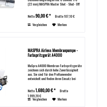
(22 mm) MASPRA Master Shot - Shut- Off
Ventil Reduziert das Spucken beim
Arbeiten mit Düsenverlängerungen.
90,00 € *
Netto
Brutto
107,10 €
MASPRA...
Vergleichen
Merken
MASPRA Airless Membranpumpe -
Farbspritzgerät A4000
MaSpra A4000 Membran-Farbspritzgeräte
zeichnen sich durch hohe Zuverlässigkeit
aus. Sie sind für den Profianwender
entwickelt und finden ihren Einsatz bei:
Malerbetrieben Messebauern
Dachbeschichtern Bautenschützern
1.680,00 € *
Netto
Brutto
Holzverarbeitern...
1.999,20 €
Vergleichen
Merken