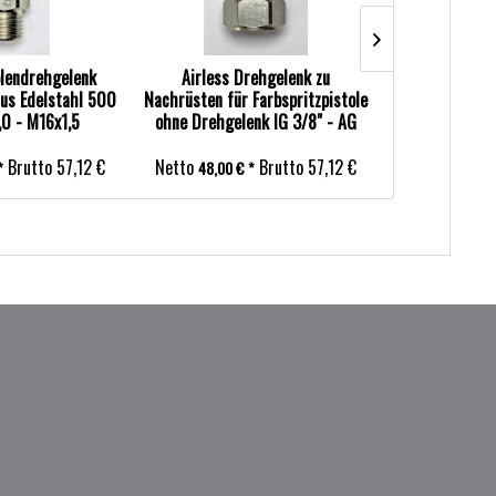
olendrehgelenk
Airless Drehgelenk zu
Graco XHD Dü
aus Edelstahl 500
Nachrüsten für Farbspritzpistole
7/8" für 
,0 - M16x1,5
ohne Drehgelenk IG 3/8" - AG
3/8"
Brutto
57,12 €
Netto
Brutto
57,12 €
Netto
*
48,00 € *
55,00 €