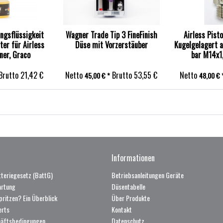
ngsflüssigkeit
Wagner Trade Tip 3 FineFinish
Airless Pist
ter für Airless
Düse mit Vorzerstäuber
Kugelgelagert 
er, Graco
bar M14x1
wahrung 2
Brutto
21,42 €
Netto
Brutto
53,55 €
Netto
45,00 € *
48,00 € 
Informationen
teriegesetz (BattG)
Betriebsanleitungen Geräte
artung
Düsentabelle
pritzen? Ein Überblick
Über Produkte
erts
Kontakt
häftsbedingungen
Datenschutz