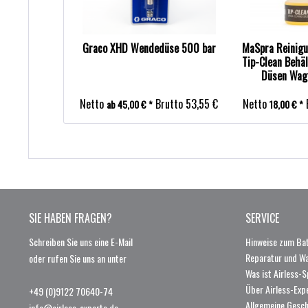
Graco XHD Wendedüse 500 bar
MaSpra Reinigu
Tip-Clean Behäl
Düsen Wagn
Düsenaufbe
Netto
Brutto
53,55 €
Netto
ab 45,00 € *
18,00 € *
SIE HABEN FRAGEN?
SERVICE
Schreiben Sie uns eine E-Mail
Hinweise zum Bat
Reparatur und W
oder rufen Sie uns an unter
Was ist Airless-S
Über Airless-Exp
+49 (0)9122 70640-74
Allgemeine Gesc
info@airless-experts.de