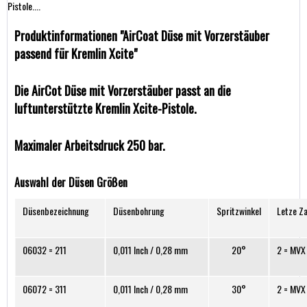
Pistole....
Produktinformationen "AirCoat Düse mit Vorzerstäuber
passend für Kremlin Xcite"
Die AirCot Düse mit Vorzerstäuber passt an die
luftunterstützte Kremlin Xcite-Pistole.
Maximaler Arbeitsdruck 250 bar.
Auswahl der Düsen Größen
Düsenbezeichnung
Düsenbohrung
Spritzwinkel
Letze Za
06032 = 211
0,011 Inch / 0,28 mm
20°
2 = MVX
06072 = 311
0,011 Inch / 0,28 mm
30°
2 = MVX