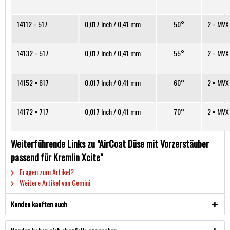
14112 = 517
0,017 Inch / 0,41 mm
50°
2 = MVX
14132 = 517
0,017 Inch / 0,41 mm
55°
2 = MVX
14152 = 617
0,017 Inch / 0,41 mm
60°
2 = MVX
14172 = 717
0,017 Inch / 0,41 mm
70°
2 = MVX
Weiterführende Links zu "AirCoat Düse mit Vorzerstäuber
passend für Kremlin Xcite"
Fragen zum Artikel?
Weitere Artikel von Gemini
Kunden kauften auch