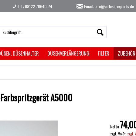
Tel.: 09122 70640-74
Email: info@airless-experts.de
DÜSEN, DÜSENHALTER
DÜSENVERLÄNGERUNG
FILTER
ZUBEHÖR
s-Farbspritzgerät A5000
74,0
Netto
zzgl. MwSt.
zzgl.